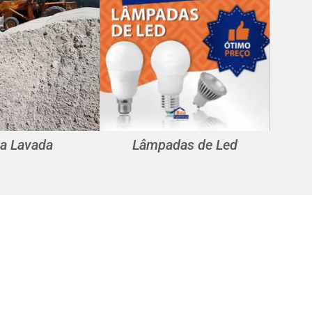
ia Lavada
Lâmpadas de Led
Esqu